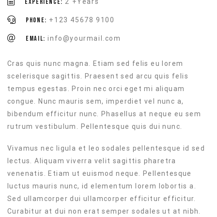
Experience:
2 +Years
Phone:
+123 45678 9100
Email:
info@yourmail.com
Cras quis nunc magna. Etiam sed felis eu lorem
scelerisque sagittis. Praesent sed arcu quis felis
tempus egestas. Proin nec orci eget mi aliquam
congue. Nunc mauris sem, imperdiet vel nunc a,
bibendum efficitur nunc. Phasellus at neque eu sem
rutrum vestibulum. Pellentesque quis dui nunc.
Vivamus nec ligula et leo sodales pellentesque id sed
lectus. Aliquam viverra velit sagittis pharetra
venenatis. Etiam ut euismod neque. Pellentesque
luctus mauris nunc, id elementum lorem lobortis a.
Sed ullamcorper dui ullamcorper efficitur efficitur.
Curabitur at dui non erat semper sodales ut at nibh.